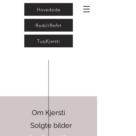
Hovedside
RadcliffeArt
TusjKjersti
Om Kjersti
Solgte bilder