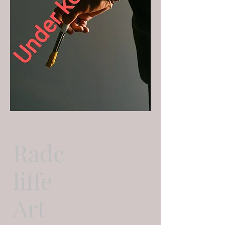
Radc
liffe
Art